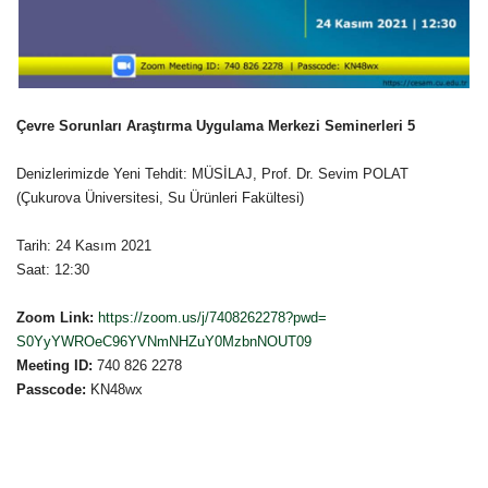
Çevre Sorunları Araştırma Uygulama Merkezi Seminerleri 5
Denizlerimizde Yeni Tehdit: MÜSİLAJ,
Prof.
Dr. Sevim POLAT
(Çukurova Üniversitesi, Su Ürünleri Fakültesi)
Tarih: 24 Kasım 2021
Saat: 12:30
Zoom Link:
https://zoom.us/j/7408262278?
pwd=
S0YyYWROeC96YVNmNHZuY0MzbnNOUT
09
Meeting ID:
740 826 2278
Passcode:
KN48wx