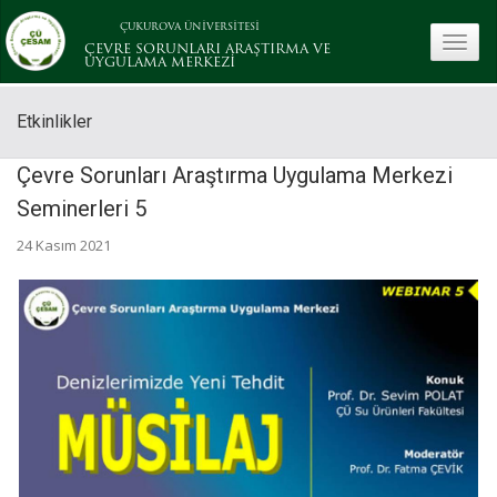
ÇUKUROVA ÜNİVERSİTESİ
toggle
ÇEVRE SORUNLARI ARAŞTIRMA VE
UYGULAMA MERKEZİ
Etkinlikler
Çevre Sorunları Araştırma Uygulama Merkezi
Seminerleri 5
24 Kasım 2021