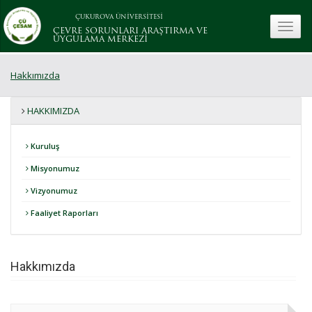
ÇUKUROVA ÜNİVERSİTESİ
toggle
ÇEVRE SORUNLARI ARAŞTIRMA VE
UYGULAMA MERKEZİ
Hakkımızda
HAKKIMIZDA
Kuruluş
Misyonumuz
Vizyonumuz
Faaliyet Raporları
Hakkımızda