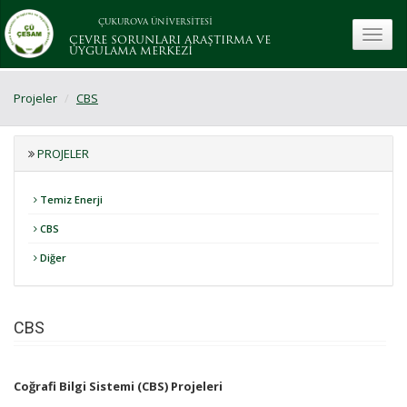
ÇUKUROVA ÜNİVERSİTESİ
toggle
ÇEVRE SORUNLARI ARAŞTIRMA VE
UYGULAMA MERKEZİ
Projeler
CBS
PROJELER
Temiz Enerji
CBS
Diğer
CBS
Coğrafi Bilgi Sistemi (CBS) Projeleri