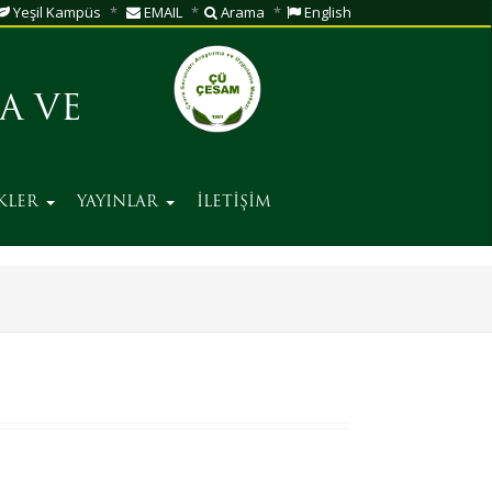
Yeşil Kampüs
EMAIL
Arama
English
A VE
İKLER
YAYINLAR
İLETİŞİM