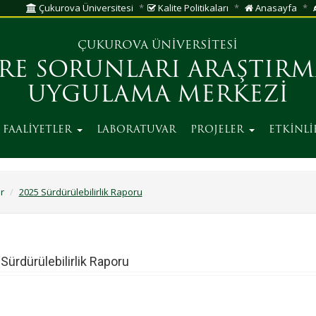
Çukurova Üniversitesi
Kalite Politikaları
Anasayfa
ÇUKUROVA ÜNİVERSİTESİ
RE SORUNLARI ARAŞTIRM
UYGULAMA MERKEZİ
FAALİYETLER
LABORATUVAR
PROJELER
ETKİNL
r
2025 Sürdürülebilirlik Raporu
Sürdürülebilirlik Raporu